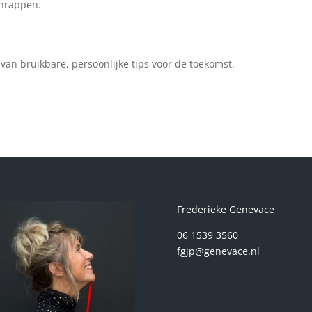
chrappen.
 van bruikbare, persoonlijke tips voor de toekomst.
Frederieke Genevace
06 1539 3560
fgjp@genevace.nl