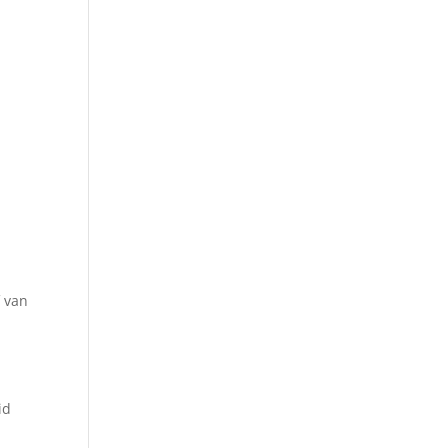
f van
id