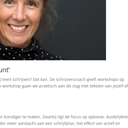
unt’
) leert schrijven? Dat kan. De schrijverscoach geeft workshops op
e workshop gaan we praktisch aan de slag met teksten van jezelf o
 en bondiger te maken. Daarbij ligt de focus op opbouw, duidelijkhe
er meer aandacht aan een schrijfplan, het effect van actief en